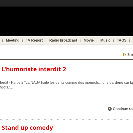
Meeting
TV Report
Radio broadcast
Movie
Music
TAGS
Ent
L'humoriste interdit 2
erdit - Partie 2 "La NASA traite les gents comme des mongols... une garderie car l
ngols."
...
Continue re
- Stand up comedy