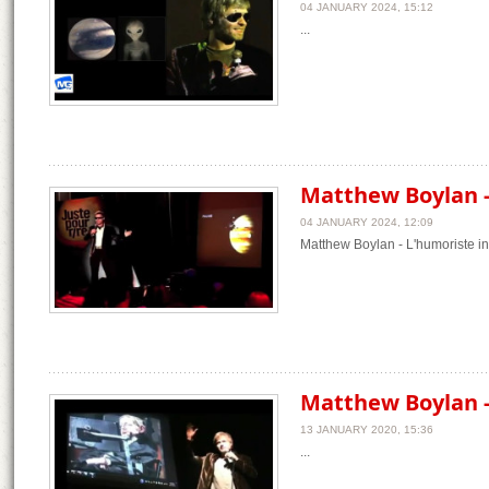
04 JANUARY 2024, 15:12
...
Matthew Boylan - 
04 JANUARY 2024, 12:09
Matthew Boylan - L'humoriste int
Matthew Boylan -
13 JANUARY 2020, 15:36
...