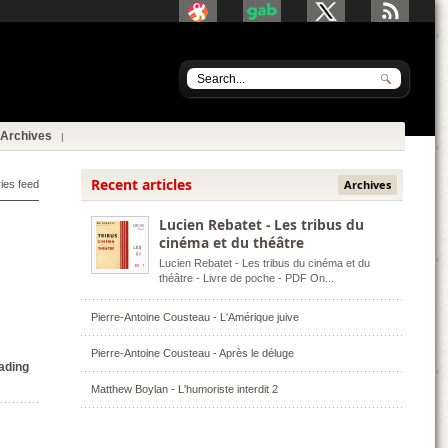
Archives
Recent articles
Archives
ries feed
Lucien Rebatet - Les tribus du
cinéma et du théâtre
Lucien Rebatet - Les tribus du cinéma et du
a
théâtre - Livre de poche - PDF On
...
Pierre-Antoine Cousteau - L'Amérique juive
Pierre-Antoine Cousteau - Après le déluge
ading
Matthew Boylan - L'humoriste interdit 2