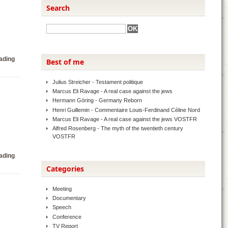
Search
ading
Best of me
Julius Streicher - Testament politique
Marcus Eli Ravage - A real case against the jews
Hermann Göring - Germany Reborn
Henri Guillemin - Commentaire Louis-Ferdinand Céline Nord
Marcus Eli Ravage - A real case against the jews VOSTFR
Alfred Rosenberg - The myth of the twentieth century
VOSTFR
ading
Categories
Meeting
Documentary
Speech
Conference
TV Report