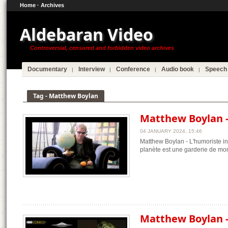
Home
·
Archives
Aldebaran Video
Controversial, censored and forbidden video archives
Documentary
Interview
Conference
Audio book
Speech
Tag - Matthew Boylan
Matthew Boylan - 
04 JANUARY 2024, 15:46
Matthew Boylan - L'humoriste int
planète est une garderie de mo
Matthew Boylan 