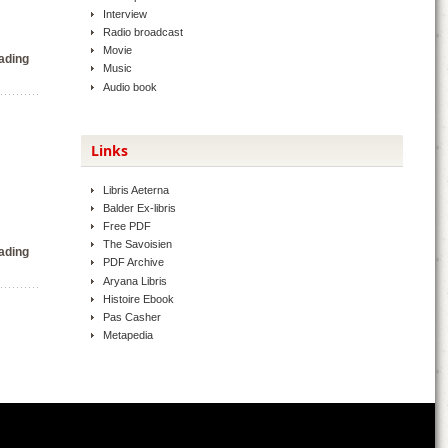
Interview
Radio broadcast
Movie
ading
Music
Audio book
Links
Libris Aeterna
Balder Ex-libris
Free PDF
The Savoisien
ading
PDF Archive
Aryana Libris
Histoire Ebook
Pas Casher
Metapedia